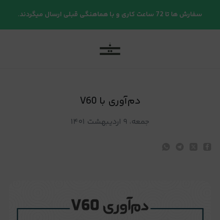
م‌آوری با V60
سفارش ها تا 72 ساعت کاری و با هماهنگی قبلی ارسال میگردند.
دم‌آوری با V60
جمعه، ۹ اردیبهشت ۱۴۰۱